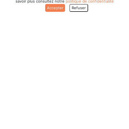
savoir plus consultez notre
politique de confidentialité
Accepter
Refuser
Bienvenue à
Alice's World
Votre Partenaire Stratégique pour
une Communication Performante et
Responsable à La Valette-du-Var